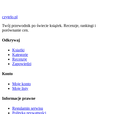
czytelo
.pl
Twój przewodnik po świecie książek. Recenzje, rankingi i
porównanie cen.
Odkrywaj
Książki
Kategorie
Recenzje
Zapowiedzi
Konto
Moje konto
Moje listy
Informacje prawne
Regulamin serwisu
Polityka prywatności