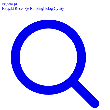
czytelo
.pl
Książki
Recenzje
Rankingi
Blog
Cytaty