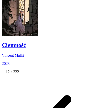
Ciemność
Vincent Mallié
2023
1–12 z 222