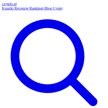
czytelo
.pl
Książki
Recenzje
Rankingi
Blog
Cytaty