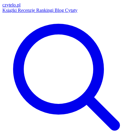
czytelo
.pl
Książki
Recenzje
Rankingi
Blog
Cytaty