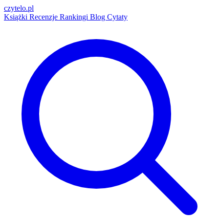
czytelo
.pl
Książki
Recenzje
Rankingi
Blog
Cytaty