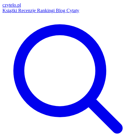
czytelo
.pl
Książki
Recenzje
Rankingi
Blog
Cytaty