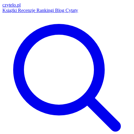
czytelo
.pl
Książki
Recenzje
Rankingi
Blog
Cytaty