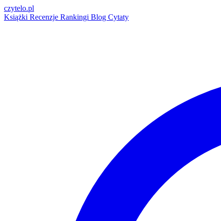
czytelo
.pl
Książki
Recenzje
Rankingi
Blog
Cytaty