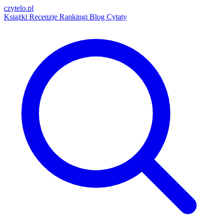
czytelo
.pl
Książki
Recenzje
Rankingi
Blog
Cytaty