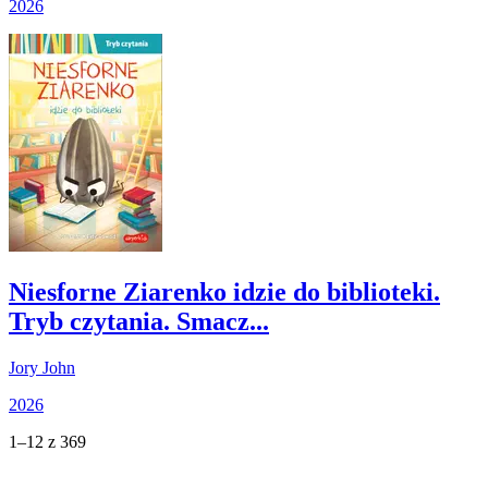
2026
Niesforne Ziarenko idzie do biblioteki.
Tryb czytania. Smacz...
Jory John
2026
1–12 z 369