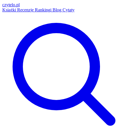
czytelo
.pl
Książki
Recenzje
Rankingi
Blog
Cytaty