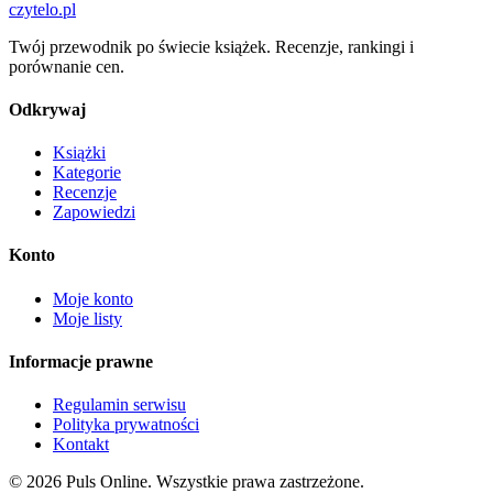
czytelo
.pl
Twój przewodnik po świecie książek. Recenzje, rankingi i
porównanie cen.
Odkrywaj
Książki
Kategorie
Recenzje
Zapowiedzi
Konto
Moje konto
Moje listy
Informacje prawne
Regulamin serwisu
Polityka prywatności
Kontakt
© 2026 Puls Online. Wszystkie prawa zastrzeżone.