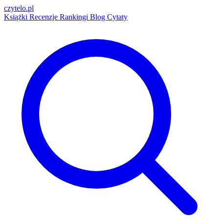
czytelo
.pl
Książki
Recenzje
Rankingi
Blog
Cytaty