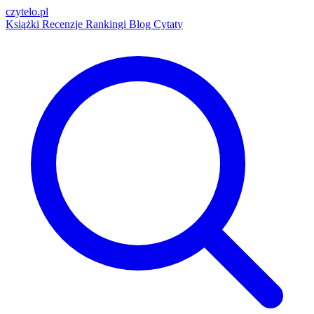
czytelo
.pl
Książki
Recenzje
Rankingi
Blog
Cytaty