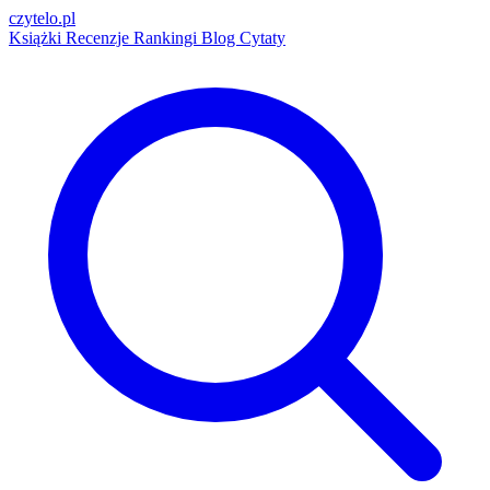
czytelo
.pl
Książki
Recenzje
Rankingi
Blog
Cytaty