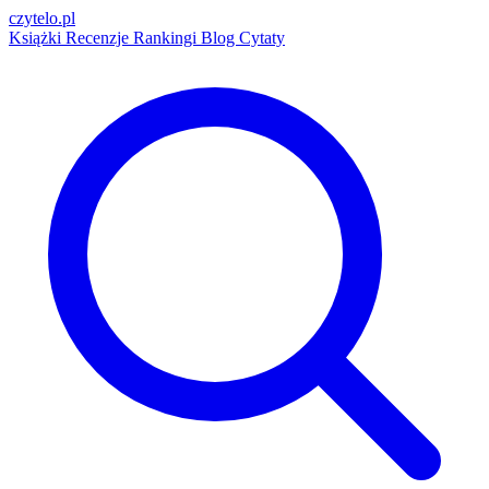
czytelo
.pl
Książki
Recenzje
Rankingi
Blog
Cytaty