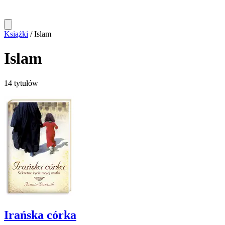
Książki
/
Islam
Islam
14 tytułów
Irańska córka