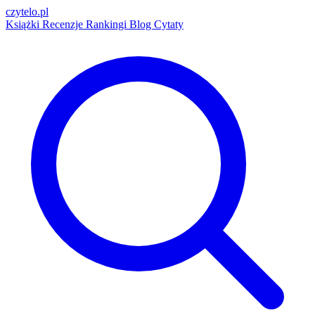
czytelo
.pl
Książki
Recenzje
Rankingi
Blog
Cytaty