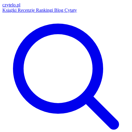
czytelo
.pl
Książki
Recenzje
Rankingi
Blog
Cytaty