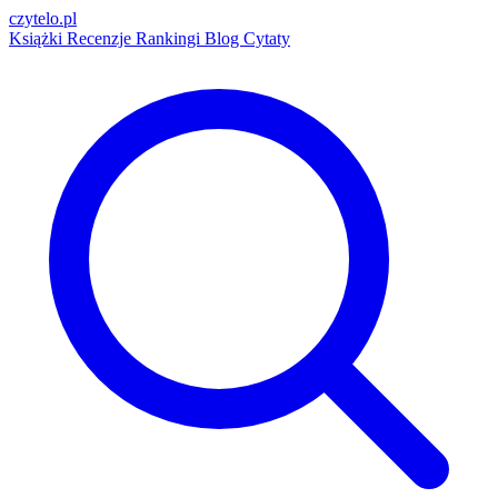
czytelo
.pl
Książki
Recenzje
Rankingi
Blog
Cytaty