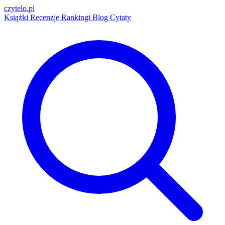
czytelo
.pl
Książki
Recenzje
Rankingi
Blog
Cytaty