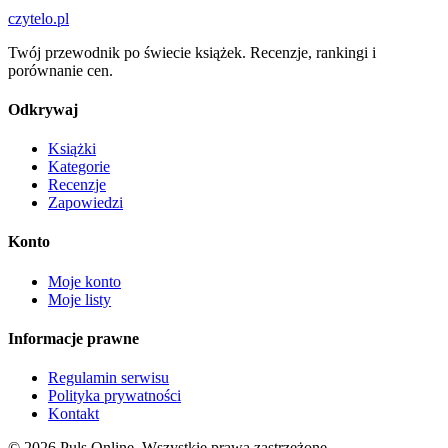
czytelo
.pl
Twój przewodnik po świecie książek. Recenzje, rankingi i
porównanie cen.
Odkrywaj
Książki
Kategorie
Recenzje
Zapowiedzi
Konto
Moje konto
Moje listy
Informacje prawne
Regulamin serwisu
Polityka prywatności
Kontakt
© 2026 Puls Online. Wszystkie prawa zastrzeżone.