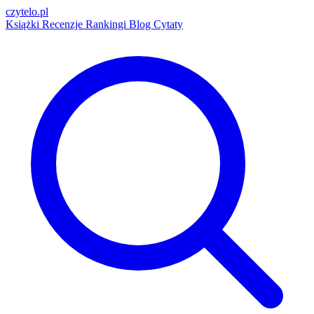
czytelo
.pl
Książki
Recenzje
Rankingi
Blog
Cytaty