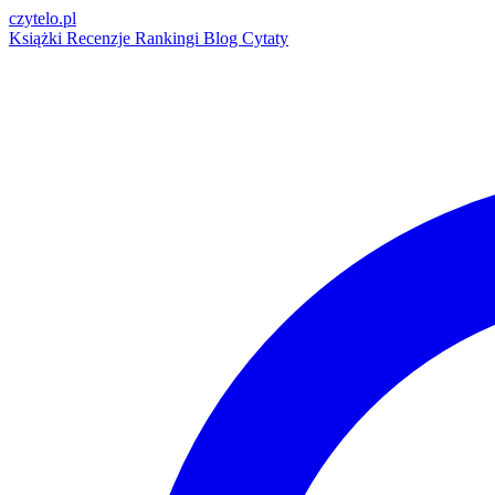
czytelo
.pl
Książki
Recenzje
Rankingi
Blog
Cytaty