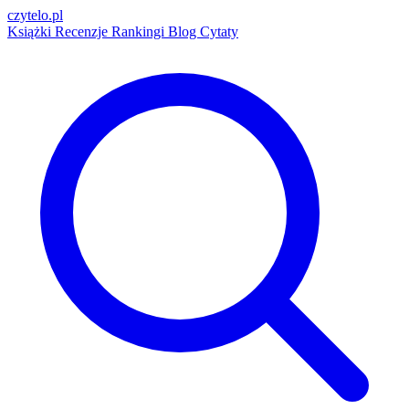
czytelo
.pl
Książki
Recenzje
Rankingi
Blog
Cytaty