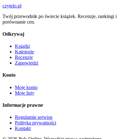
czytelo
.pl
Twój przewodnik po świecie książek. Recenzje, rankingi i
porównanie cen.
Odkrywaj
Książki
Kategorie
Recenzje
Zapowiedzi
Konto
Moje konto
Moje listy
Informacje prawne
Regulamin serwisu
Polityka prywatności
Kontakt
© 2026 Puls Online. Wszystkie prawa zastrzeżone.