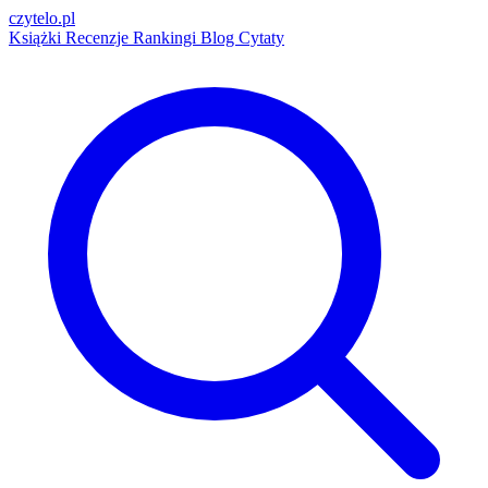
czytelo
.pl
Książki
Recenzje
Rankingi
Blog
Cytaty