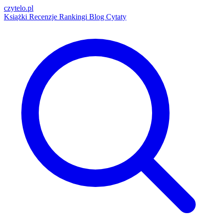
czytelo
.pl
Książki
Recenzje
Rankingi
Blog
Cytaty