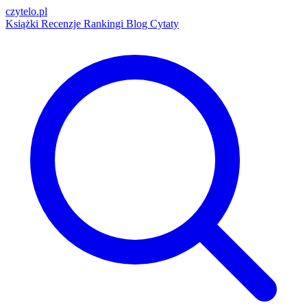
czytelo
.pl
Książki
Recenzje
Rankingi
Blog
Cytaty