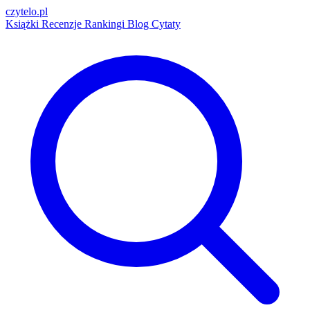
czytelo
.pl
Książki
Recenzje
Rankingi
Blog
Cytaty