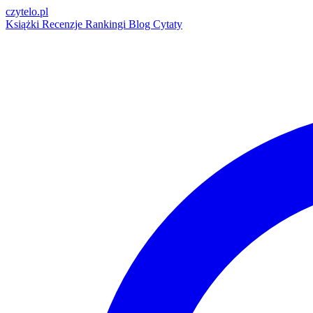
czytelo
.pl
Książki
Recenzje
Rankingi
Blog
Cytaty