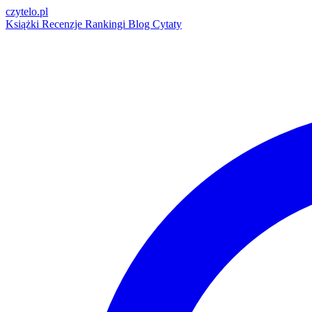
czytelo
.pl
Książki
Recenzje
Rankingi
Blog
Cytaty