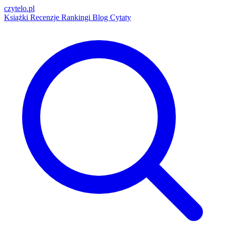
czytelo
.pl
Książki
Recenzje
Rankingi
Blog
Cytaty