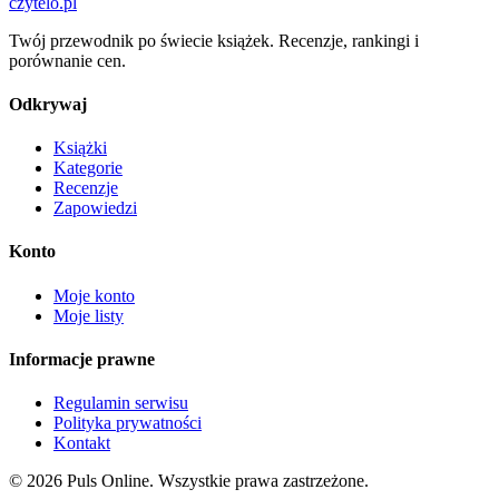
czytelo
.pl
Twój przewodnik po świecie książek. Recenzje, rankingi i
porównanie cen.
Odkrywaj
Książki
Kategorie
Recenzje
Zapowiedzi
Konto
Moje konto
Moje listy
Informacje prawne
Regulamin serwisu
Polityka prywatności
Kontakt
© 2026 Puls Online. Wszystkie prawa zastrzeżone.