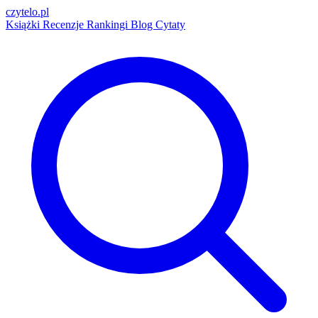
czytelo
.pl
Książki
Recenzje
Rankingi
Blog
Cytaty