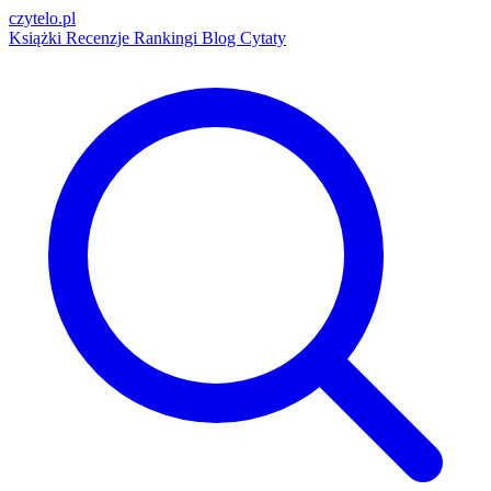
czytelo
.pl
Książki
Recenzje
Rankingi
Blog
Cytaty