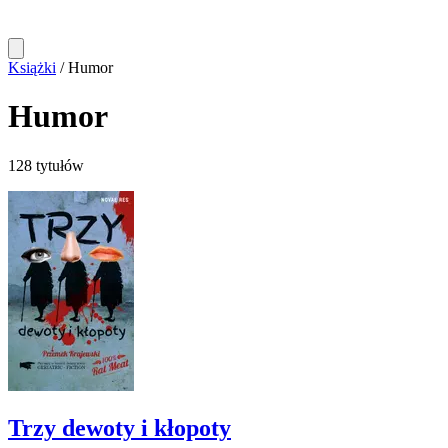
Książki
/
Humor
Humor
128 tytułów
Trzy dewoty i kłopoty