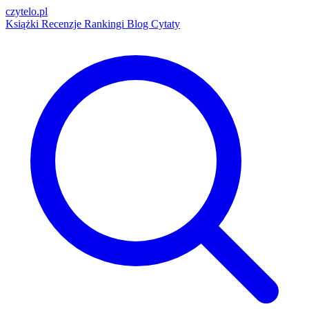
czytelo
.pl
Książki
Recenzje
Rankingi
Blog
Cytaty