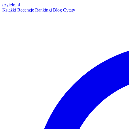
czytelo
.pl
Książki
Recenzje
Rankingi
Blog
Cytaty