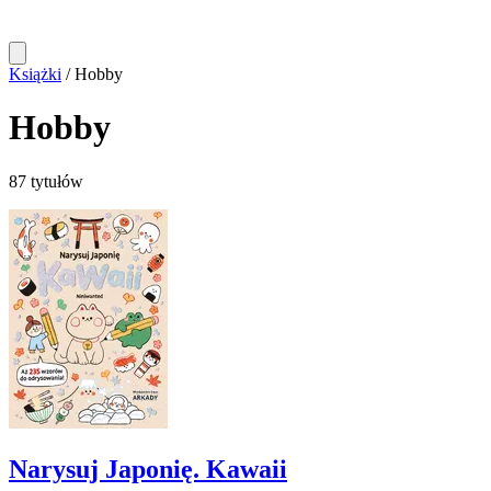
Książki
/
Hobby
Hobby
87 tytułów
Narysuj Japonię. Kawaii