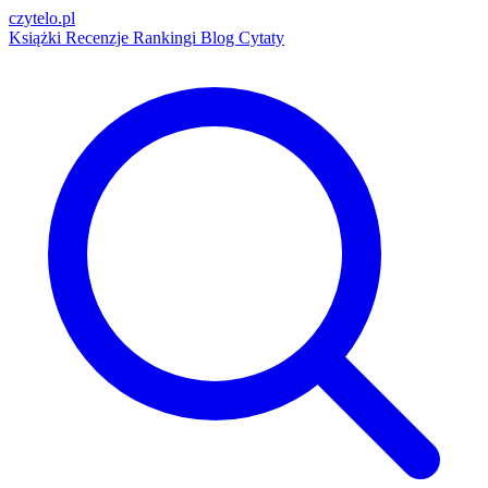
czytelo
.pl
Książki
Recenzje
Rankingi
Blog
Cytaty