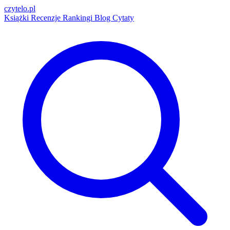
czytelo
.pl
Książki
Recenzje
Rankingi
Blog
Cytaty