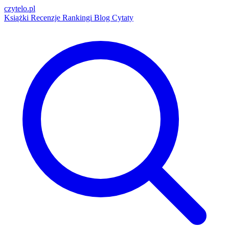
czytelo
.pl
Książki
Recenzje
Rankingi
Blog
Cytaty