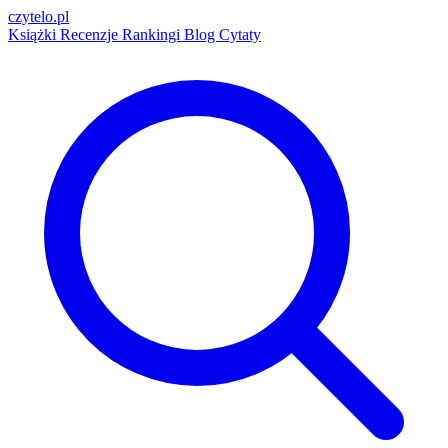
czytelo
.pl
Książki
Recenzje
Rankingi
Blog
Cytaty