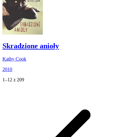
Skradzione anioły
Kathy Cook
2010
1–12 z 209