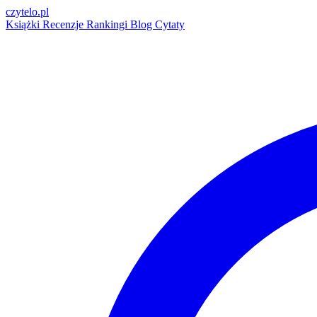
czytelo
.pl
Książki
Recenzje
Rankingi
Blog
Cytaty