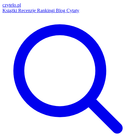
czytelo
.pl
Książki
Recenzje
Rankingi
Blog
Cytaty