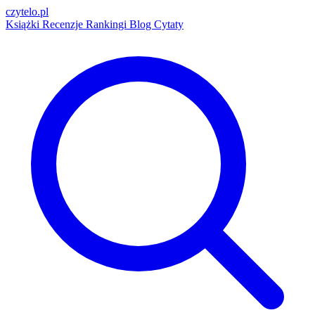
czytelo
.pl
Książki
Recenzje
Rankingi
Blog
Cytaty