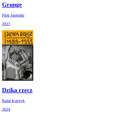
Grunge
Piotr Jagielski
2023
Dzika rzecz
Rafał Księżyk
2024