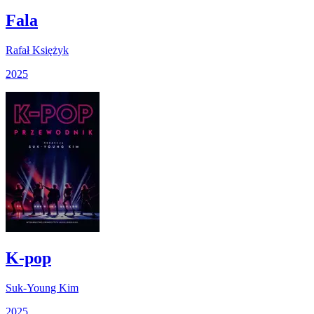
Fala
Rafał Księżyk
2025
K-pop
Suk-Young Kim
2025