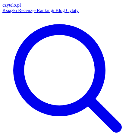
czytelo
.pl
Książki
Recenzje
Rankingi
Blog
Cytaty