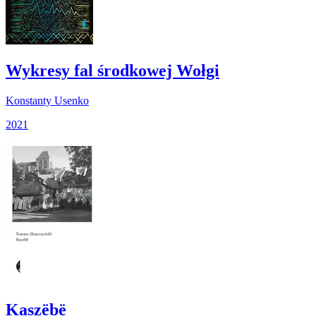
Wykresy fal środkowej Wołgi
Konstanty Usenko
2021
Kaszëbë