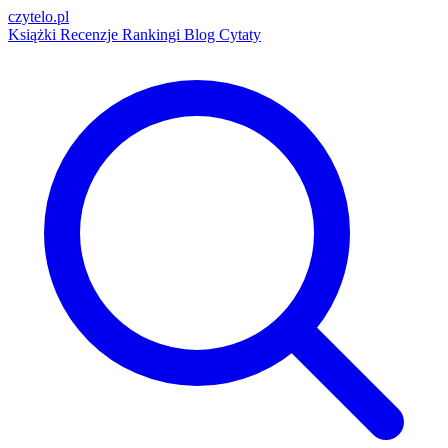
czytelo
.pl
Książki
Recenzje
Rankingi
Blog
Cytaty