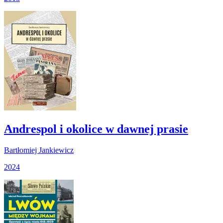
Andrespol i okolice w dawnej prasie
Bartłomiej Jankiewicz
2024