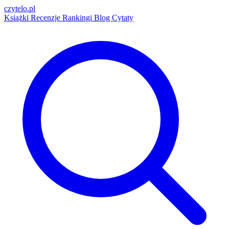
czytelo
.pl
Książki
Recenzje
Rankingi
Blog
Cytaty