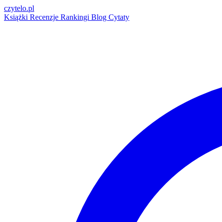
czytelo
.pl
Książki
Recenzje
Rankingi
Blog
Cytaty