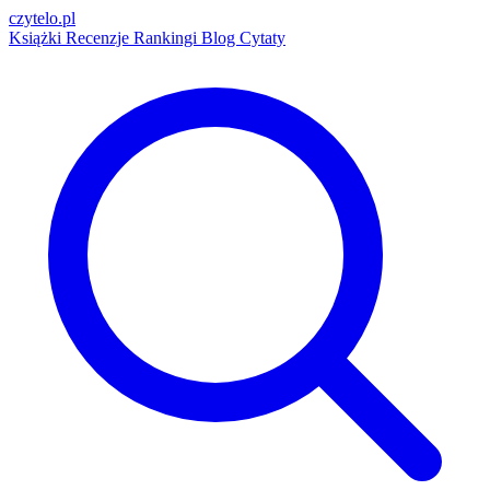
czytelo
.pl
Książki
Recenzje
Rankingi
Blog
Cytaty