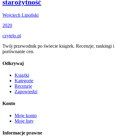
starożytność
Wojciech Lipoński
2020
czytelo
.pl
Twój przewodnik po świecie książek. Recenzje, rankingi i
porównanie cen.
Odkrywaj
Książki
Kategorie
Recenzje
Zapowiedzi
Konto
Moje konto
Moje listy
Informacje prawne