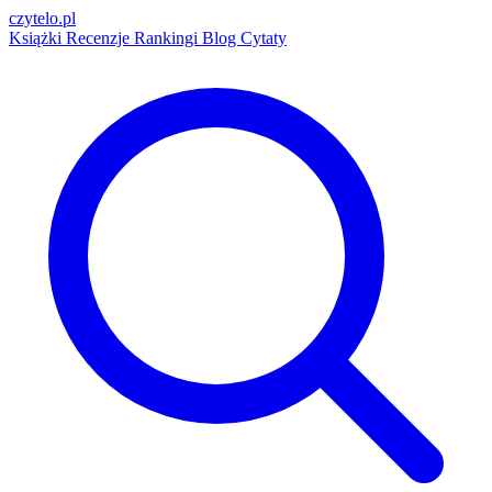
czytelo
.pl
Książki
Recenzje
Rankingi
Blog
Cytaty