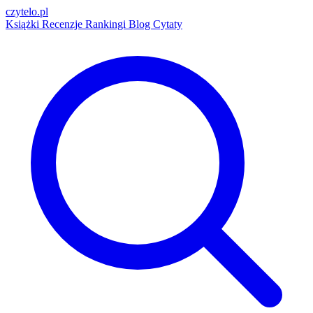
czytelo
.pl
Książki
Recenzje
Rankingi
Blog
Cytaty