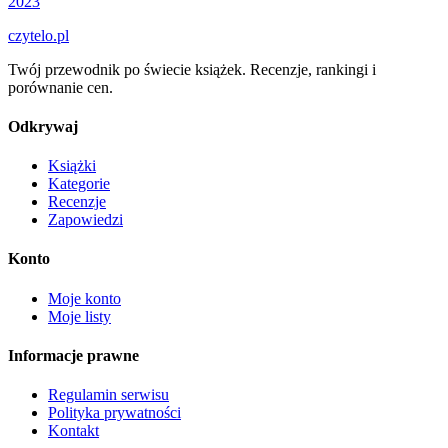
2023
czytelo
.pl
Twój przewodnik po świecie książek. Recenzje, rankingi i
porównanie cen.
Odkrywaj
Książki
Kategorie
Recenzje
Zapowiedzi
Konto
Moje konto
Moje listy
Informacje prawne
Regulamin serwisu
Polityka prywatności
Kontakt