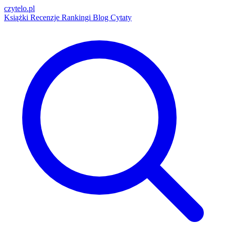
czytelo
.pl
Książki
Recenzje
Rankingi
Blog
Cytaty