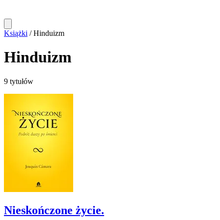
Książki
/
Hinduizm
Hinduizm
9 tytułów
Nieskończone życie.