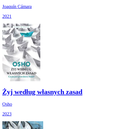
Joaquín Cámara
2021
Żyj według własnych zasad
Osho
2023