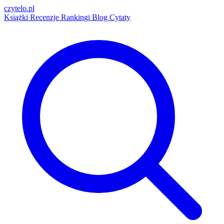
czytelo
.pl
Książki
Recenzje
Rankingi
Blog
Cytaty