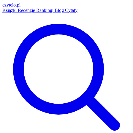
czytelo
.pl
Książki
Recenzje
Rankingi
Blog
Cytaty