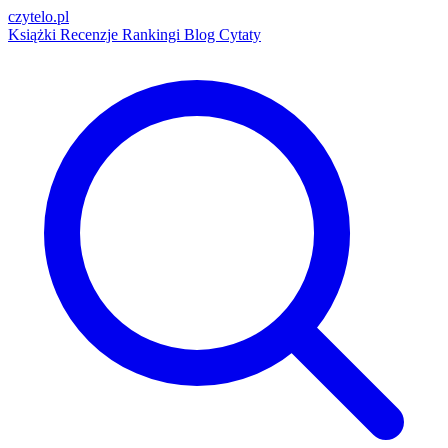
czytelo
.pl
Książki
Recenzje
Rankingi
Blog
Cytaty