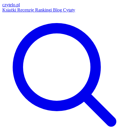
czytelo
.pl
Książki
Recenzje
Rankingi
Blog
Cytaty